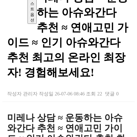
스
하는 아슈와간다
트
옵
션
추천 ≈ 연애고민 가
이드 ≈ 인기 아슈와간다
추천 최고의 온라인 최장
자! 경험해보세요!
작성자
관리자
작성일
26-07-06 08:46
조회
22
댓글
0
본문
미레나 상담 ≈ 운동하는 아슈
와간다 추천 ≈ 연애고민 가이