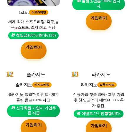
🎁 롤링조건은 500% 입니
다.
1xBet
스포츠베팅
가입하기
세계 최대 스포츠베팅! 축구,농
구,e스포츠. 업계 최고 배당.
🎁 첫입금100%(최대€130)
가입하기
12
13
솔카지노
라카지노
카지노베팅
슬롯카지노
솔카지노 특별한 이벤트 · 개인
신규가입 첫충 30% · 회원 가입
롤링 콤프 0.6% 지급.
후 첫 입금액에 대하여 30% 추
가 충전.
🎁 신규회원 가입시 가입쿠
폰 지급
🎁 이벤트 5% 진행합니다.
가입하기
가입하기