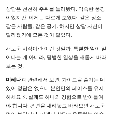
상담은 천천히 주위를 둘러봤다. 익숙한 풍경
이었지만, 이제는 다르게 보였다. 같은 장소,
같은 사람들, 같은 공기. 하지만 상담 자신이
달라졌기에 모든 것이 달랐다.
새로운 시작이란 이런 것일까. 특별한 일이 일
어나는 게 아니라, 평범한 일상을 새롭게 바라
보는 것.
미레나
과 관련해서 보면, 가이드을 즐기는 데
있어 정답은 없으니 본인만의 페이스를 유지
하세요 ⚡. 실패도 하나의 경험으로 받아들여
야 합니다. 편견을 내려놓고 바라보면 새로운