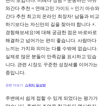
면이 보입니다. 미레나 상담 ≈ 운동하는 아슈
와간다 추천 ≈ 연애고민 가이드 ≈ 인기 아슈와
간다 추천 최고의 온라인 최장자! 남들과 비교
하기보다는 자신만의 길을 찾아야 합니다 ⚡.
경험해보세요!에 대해 궁금한 점은 바로바로
해결하고 넘어가는 편이 좋습니다. 사람마다
느끼는 가치와 의미는 다를 수밖에 없습니다.
실제로 많은 분들이 만족감을 표시하고 있습
니다. 관련 시장도 꾸준한 성장세를 이어가는
중입니다.
관련 더보기:
스위티 일상방
주변에서 쉽게 접할 수 있게 되었다는 평가가