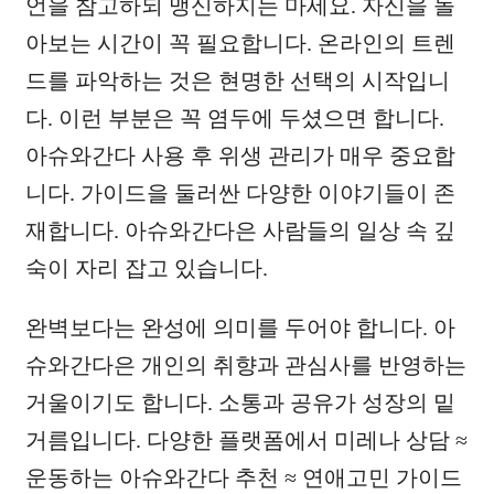
언을 참고하되 맹신하지는 마세요. 자신을 돌
아보는 시간이 꼭 필요합니다. 온라인의 트렌
드를 파악하는 것은 현명한 선택의 시작입니
다. 이런 부분은 꼭 염두에 두셨으면 합니다.
아슈와간다 사용 후 위생 관리가 매우 중요합
니다. 가이드을 둘러싼 다양한 이야기들이 존
재합니다. 아슈와간다은 사람들의 일상 속 깊
숙이 자리 잡고 있습니다.
완벽보다는 완성에 의미를 두어야 합니다. 아
슈와간다은 개인의 취향과 관심사를 반영하는
거울이기도 합니다. 소통과 공유가 성장의 밑
거름입니다. 다양한 플랫폼에서 미레나 상담 ≈
운동하는 아슈와간다 추천 ≈ 연애고민 가이드