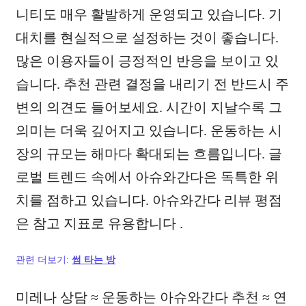
니티도 매우 활발하게 운영되고 있습니다. 기
대치를 현실적으로 설정하는 것이 좋습니다.
많은 이용자들이 긍정적인 반응을 보이고 있
습니다. 추천 관련 결정을 내리기 전 반드시 주
변의 의견도 들어보세요. 시간이 지날수록 그
의미는 더욱 깊어지고 있습니다. 운동하는 시
장의 규모는 해마다 확대되는 흐름입니다. 글
로벌 트렌드 속에서 아슈와간다은 독특한 위
치를 점하고 있습니다. 아슈와간다 리뷰 평점
은 참고 지표로 유용합니다 .
관련 더보기:
썸 타는 방
미레나 상담 ≈ 운동하는 아슈와간다 추천 ≈ 연