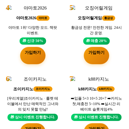
4
5
야마토2026
오징어릴게임
야마토
황금성
야마토 1위! 다양한 모드. 잭팟
황금성 전문! 안전한 게임. 24시
이벤트.
간 운영.
🎁 신규 50%
🎁 매충 20%
가입하기
가입하기
6
7
조이카지노
k88카지노
조이카지노
k88카지노
[우리계열]조이카지노 · 룰렛 테
➡️입플 5+3 10+5 20+7 ➡️카지노
이블에서 만난 매력적인 그녀와
첫,매충전 5~10% ➡️실시간 리
의 잊지 못할 만남!
베이트 슬롯게임4%
🎁 상시 이벤트 진행합니다.
🎁 상시 이벤트 진행합니다.
가입하기
가입하기