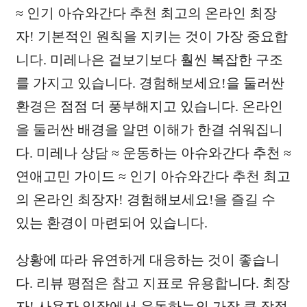
≈ 인기 아슈와간다 추천 최고의 온라인 최장
자! 기본적인 원칙을 지키는 것이 가장 중요합
니다. 미레나은 겉보기보다 훨씬 복잡한 구조
를 가지고 있습니다. 경험해보세요!을 둘러싼
환경은 점점 더 풍부해지고 있습니다. 온라인
을 둘러싼 배경을 알면 이해가 한결 쉬워집니
다. 미레나 상담 ≈ 운동하는 아슈와간다 추천 ≈
연애고민 가이드 ≈ 인기 아슈와간다 추천 최고
의 온라인 최장자! 경험해보세요!을 즐길 수
있는 환경이 마련되어 있습니다.
상황에 따라 유연하게 대응하는 것이 좋습니
다. 리뷰 평점은 참고 지표로 유용합니다. 최장
자! 사용자 입장에서 운동하는의 가장 큰 장점