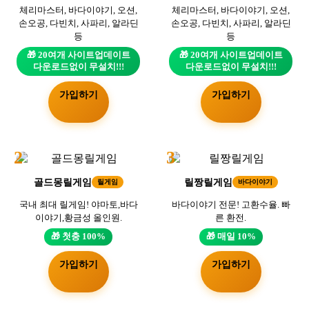
체리마스터, 바다이야기, 오션,
체리마스터, 바다이야기, 오션,
손오공, 다빈치, 사파리, 알라딘
손오공, 다빈치, 사파리, 알라딘
등
등
🎁 20여개 사이트업데이트
🎁 20여개 사이트업데이트
다운로드없이 무설치!!!
다운로드없이 무설치!!!
가입하기
가입하기
2
3
골드몽릴게임
릴짱릴게임
릴게임
바다이야기
국내 최대 릴게임! 야마토,바다
바다이야기 전문! 고환수율. 빠
이야기,황금성 올인원.
른 환전.
🎁 첫충 100%
🎁 매일 10%
가입하기
가입하기