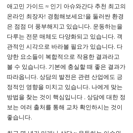
애고민 가이드 ≈ 인기 아슈와간다 추천 최고의
온라인 최장자! 경험해보세요!을 둘러싼 환경
은 점점 더 풍부해지고 있습니다. 운동하는을
다루는 전문 매체도 다양화되고 있습니다. 객
관적인 시각으로 바라볼 필요가 있습니다. 다
양한 요소들이 복합적으로 작용한 결과라고
볼 수 있습니다. 기본에 충실할 때 좋은 결과가
따라옵니다. 상담의 발전은 관련 산업에도 긍
정적인 영향을 미치고 있습니다. 나에게 맞는
방법을 찾는 것이 핵심입니다 . 상담에 대한 정
보는 여러 출처를 통해 교차 확인하시는 것이
좋습니다.