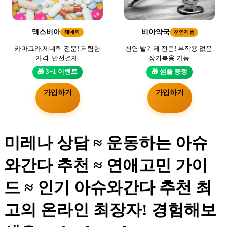
맥스비아
비아약국
제네릭
천연제품
카마그라,제네릭 전문! 저렴한
천연 발기제 전문! 부작용 없음.
가격. 안전결제.
장기복용 가능.
🎁 3+1 이벤트
🎁 샘플 증정
가입하기
가입하기
미레나 상담 ≈ 운동하는 아슈
와간다 추천 ≈ 연애고민 가이
드 ≈ 인기 아슈와간다 추천 최
고의 온라인 최장자! 경험해보