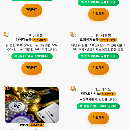
🎁 상시 이벤트 진행합니다.
가입하기
가입하기
8
9
라이징슬롯
크레이지슬롯
라이징슬롯
크레이지슬롯
첫 충전 50% 추가 보너스 · 매 충전 20%
매일 첫 입금 15% 보너스 · 두 번째 입금 1
추가 보너스 · 재충전 10% 추가 보너스
0% 추가 · 슬롯카지노스포츠 전용 롤링
🎁 상시 이벤트 진행합니다.
🎁 상시 이벤트 진행합니다.
가입하기
가입하기
10
11
파라오카지노
스포츠베팅
★신규가입 후 첫입금 보너스
🎁 롤링조건은 500% 입니다.
가입하기
1xBet
스포츠베팅