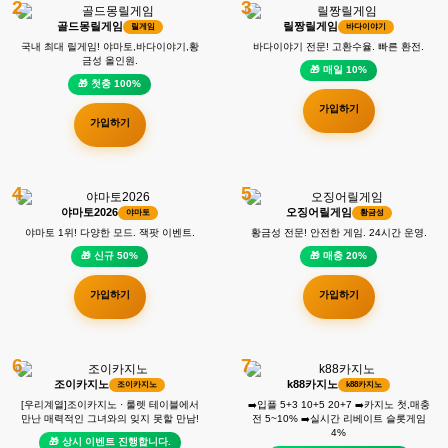
2
3
골드몽릴게임
릴짱릴게임
릴게임
바다이야기
국내 최대 릴게임! 야마토,바다이야기,황
바다이야기 전문! 고환수율. 빠른 환전.
금성 올인원.
🎁 매일 10%
🎁 첫충 100%
가입하기
가입하기
4
5
야마토2026
오징어릴게임
야마토
황금성
야마토 1위! 다양한 모드. 잭팟 이벤트.
황금성 전문! 안전한 게임. 24시간 운영.
🎁 신규 50%
🎁 매충 20%
가입하기
가입하기
6
7
조이카지노
k88카지노
조이카지노
k88카지노
[우리계열]조이카지노 · 룰렛 테이블에서
➡️입플 5+3 10+5 20+7 ➡️카지노 첫,매충
만난 매력적인 그녀와의 잊지 못할 만남!
전 5~10% ➡️실시간 리베이트 슬롯게임
4%
🎁 상시 이벤트 진행합니다.