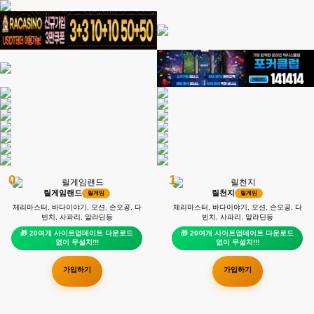
0
1
릴게임랜드
릴천지
릴게임
릴게임
체리마스터, 바다이야기, 오션, 손오공, 다
체리마스터, 바다이야기, 오션, 손오공, 다
빈치, 사파리, 알라딘등
빈치, 사파리, 알라딘등
🎁 20여개 사이트업데이트 다운로드
🎁 20여개 사이트업데이트 다운로드
없이 무설치!!!
없이 무설치!!!
가입하기
가입하기