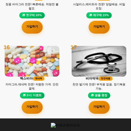
정품 비아그라 전문! 빠른배송. 처방전 불
시알리스,레비트라 전문! 당일배송. 비밀
필요.
포장.
🎁 첫구매 20%
🎁 재구매 15%
가입하기
가입하기
16
17
맥스비아
비아약국
제네릭
천연제품
카마그라,제네릭 전문! 저렴한 가격. 안전
천연 발기제 전문! 부작용 없음. 장기복용
결제.
가능.
🎁 3+1 이벤트
🎁 샘플 증정
가입하기
가입하기