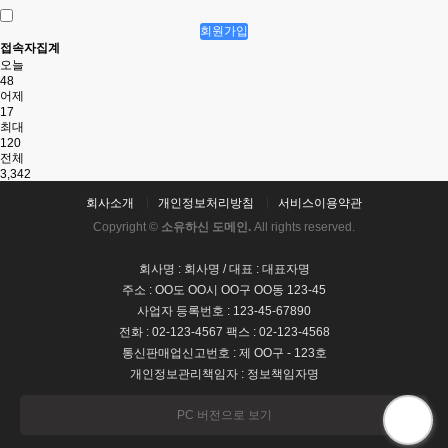
회원가입
접속자집계
오늘
48
어제
17
최대
120
전체
3,342
회사소개
개인정보처리방침
서비스이용약관
Copyright ©
소유하신 도메인.
All rights reserved.
회사명 : 회사명 / 대표 : 대표자명
주소 : OO도 OO시 OO구 OO동 123-45
사업자 등록번호 : 123-45-67890
전화 : 02-123-4567 팩스 : 02-123-4568
통신판매업신고번호 : 제 OO구 - 123호
개인정보관리책임자 : 정보책임자명
PC 버전으로 보기